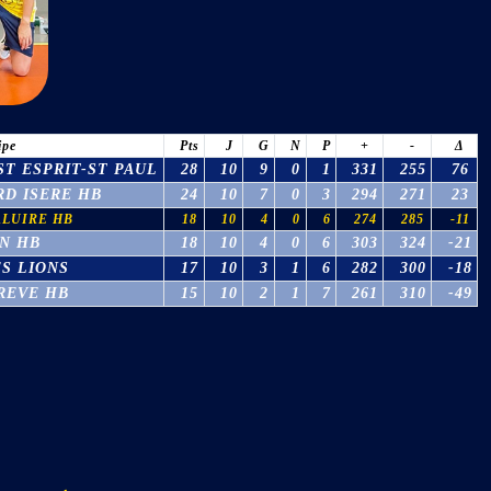
ipe
Pts
J
G
N
P
+
-
Δ
T ESPRIT-ST PAUL
28
10
9
0
1
331
255
76
D ISERE HB
24
10
7
0
3
294
271
23
ALUIRE HB
18
10
4
0
6
274
285
-11
N HB
18
10
4
0
6
303
324
-21
S LIONS
17
10
3
1
6
282
300
-18
REVE HB
15
10
2
1
7
261
310
-49