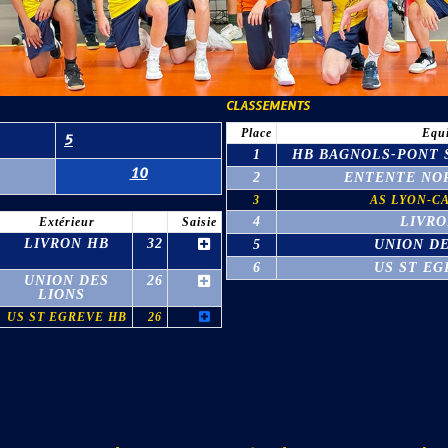
CLASSEMENTS
Place
Equ
5
1
HB BAGNOLS-PONT S
10
2
ENTENTE NOR
3
AS LYON-C
4
LIVRO
Extérieur
Saisie
LIVRON HB
32
5
UNION DE
6
US ST EG
UNION DES
26
LIONS
US ST EGREVE HB
26