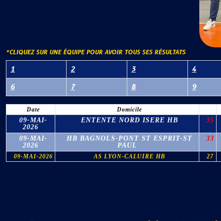
*CLIQUEZ SUR UNE ÉQUIPE POUR AVOIR TOUS SES RÉSULTATS
1
2
3
4
6
7
8
9
Date
Domicile
09-MAI-
ENTENTE NORD ISERE HB
35
2026
09-MAI-
HB BAGNOLS-PONT ST ESPRIT-ST
33
2026
PAUL
09-MAI-2026
AS LYON-CALUIRE HB
27