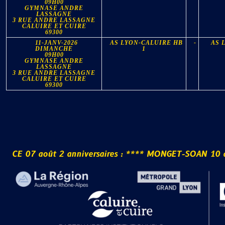
09H00
GYMNASE ANDRE
LASSAGNE
3 RUE ANDRE LASSAGNE
CALUIRE ET CUIRE
69300
11-JANV-2026
AS LYON-CALUIRE HB
-
AS 
DIMANCHE
1
09H00
GYMNASE ANDRE
LASSAGNE
3 RUE ANDRE LASSAGNE
CALUIRE ET CUIRE
69300
C
E
0
7
a
o
û
t
2
a
n
n
i
v
e
r
s
a
i
r
e
s
:
*
*
*
*
M
O
N
G
E
T
-
S
O
A
N
1
0