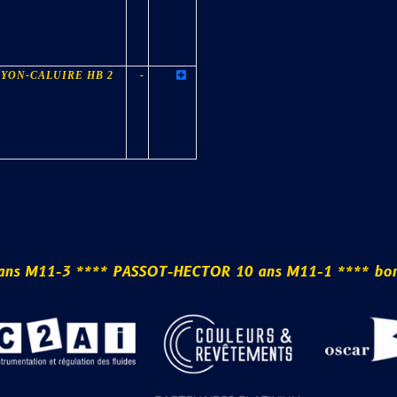
LYON-CALUIRE HB 2
-
*
b
o
a
n
s
M
1
1
-
3
*
*
*
*
P
A
S
S
O
T
-
H
E
C
T
O
R
1
0
a
n
s
M
1
1
-
1
*
*
*