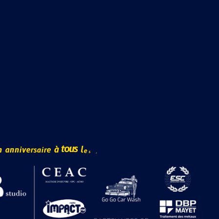
2
s
i
r
a
e
s
r
e
n
a
à
n
v
n
i
t
e
o
l
u
s