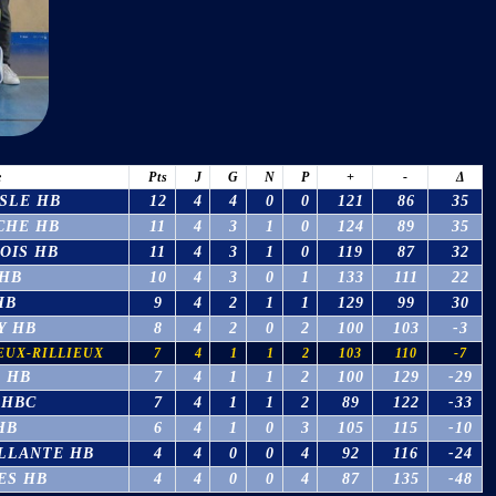
e
Pts
J
G
N
P
+
-
Δ
SLE HB
12
4
4
0
0
121
86
35
CHE HB
11
4
3
1
0
124
89
35
OIS HB
11
4
3
1
0
119
87
32
 HB
10
4
3
0
1
133
111
22
HB
9
4
2
1
1
129
99
30
Y HB
8
4
2
0
2
100
103
-3
EUX-RILLIEUX
7
4
1
1
2
103
110
-7
 HB
7
4
1
1
2
100
129
-29
 HBC
7
4
1
1
2
89
122
-33
HB
6
4
1
0
3
105
115
-10
LLANTE HB
4
4
0
0
4
92
116
-24
ES HB
4
4
0
0
4
87
135
-48