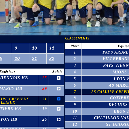
CLASSEMENTS
Place
Equip
9
10
11
1
PAYS ARBRE
9
20
21
22
2
VILLEFRAN
3
PAYS VIENN
Extérieur
Saisie
4
MIONS
VIENNOIS HB
25
5
LYON 
6
AS MARC
 MARCY HB
29
7
AS CALUIRE-CREPI
8
COTIERE
UIRE-CREPIEUX-
31
ILLIEUX
9
DECINES
TIERE HB
19
10
BRON 
11
CHATILLON VAI
LYON HB
26
12
ST GEORG