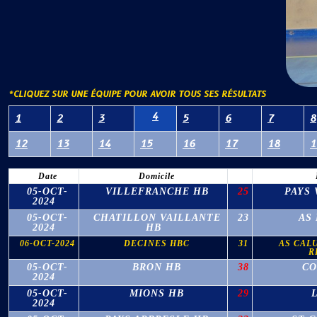
*CLIQUEZ SUR UNE ÉQUIPE POUR AVOIR TOUS SES RÉSULTATS
4
1
2
3
5
6
7
8
12
13
14
15
16
17
18
1
Date
Domicile
05-OCT-
VILLEFRANCHE HB
25
PAYS 
2024
05-OCT-
CHATILLON VAILLANTE
23
AS
2024
HB
06-OCT-2024
DECINES HBC
31
AS CAL
R
05-OCT-
BRON HB
38
CO
2024
05-OCT-
MIONS HB
29
2024