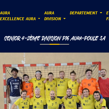
AURA
AURA
DEPARTEMENT
E
EXCELLENCE AURA
DIVISION
F
SENIOR 4-2ÈME DIVISION P16 AURA-POULE 3A