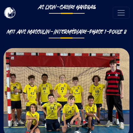
AS LYON-CALUIRE HANDBALL
M11 ANS MASCULIN-INTERMÉDIAIRE-PHASE 1-POULE B