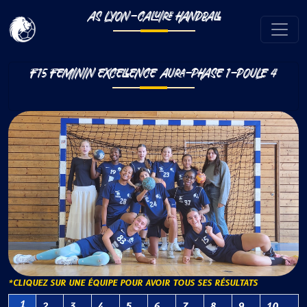
AS LYON-CALUIRE HANDBALL
F15 FEMININ EXCELLENCE AURA-PHASE 1-POULE 4
*CLIQUEZ SUR UNE ÉQUIPE POUR AVOIR TOUS SES RÉSULTATS
1
2
3
4
5
6
7
8
9
10