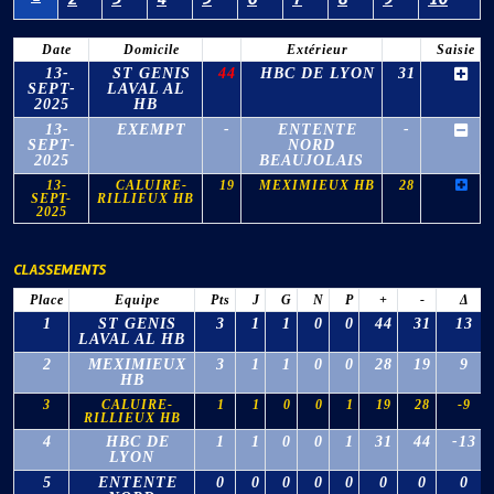
Date
Domicile
Extérieur
Saisie
13-
ST GENIS
44
HBC DE LYON
31
SEPT-
LAVAL AL
2025
HB
13-
EXEMPT
-
ENTENTE
-
SEPT-
NORD
2025
BEAUJOLAIS
13-
CALUIRE-
19
MEXIMIEUX HB
28
SEPT-
RILLIEUX HB
2025
CLASSEMENTS
Place
Equipe
Pts
J
G
N
P
+
-
Δ
1
ST GENIS
3
1
1
0
0
44
31
13
LAVAL AL HB
2
MEXIMIEUX
3
1
1
0
0
28
19
9
HB
3
CALUIRE-
1
1
0
0
1
19
28
-9
RILLIEUX HB
4
HBC DE
1
1
0
0
1
31
44
-13
LYON
5
ENTENTE
0
0
0
0
0
0
0
0