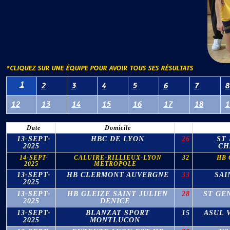
*CLIQUEZ SUR UNE ÉQUIPE POUR AVOIR TOUS SES RÉSULTATS
1
2
3
4
5
6
7
8
12
13
14
15
16
17
18
1
Date
Domicile
13-SEPT-
HBC DE LYON
26
ST
2025
CH
14-SEPT-
CALUIRE-RILLIEUX-LYON
32
HB 
2025
METROPOLE
13-SEPT-
HB CLERMONT AUVERGNE
33
SAI
2025
13-SEPT-
HB GLEIZE SAINT JULIEN
28
ST GEN
2025
DENICE
13-SEPT-
BLANZAT SPORT
15
ASUL 
2025
MONTLUCON