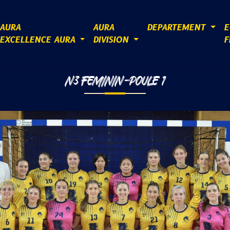
AURA
AURA
DEPARTEMENT
E
EXCELLENCE AURA
DIVISION
F
N3 FEMININ-POULE 1