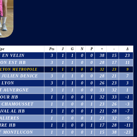
ipe
Pts
J
G
N
P
+
-
Δ
 EN VELIN
3
1
1
0
0
38
15
23
ON EST HB
3
1
1
0
0
28
17
11
-LYON METROPOLE
3
1
1
0
0
32
23
9
 JULIEN DENICE
3
1
1
0
0
28
21
7
 LYON
3
1
1
0
0
26
23
3
T AUVERGNE
3
1
1
0
0
33
32
1
LOUR HB
1
1
0
0
1
32
33
-1
E CHAMOUSSET
1
1
0
0
1
23
26
-3
AVAL AL HB
1
1
0
0
1
21
28
-7
ALIERES
1
1
0
0
1
23
32
-9
IRE HB
1
1
0
0
1
17
28
-11
T MONTLUCON
1
1
0
0
1
15
38
-23