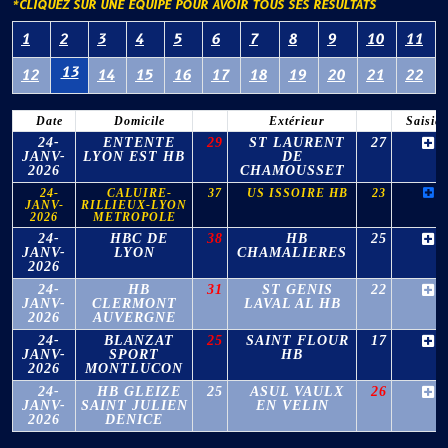
*CLIQUEZ SUR UNE ÉQUIPE POUR AVOIR TOUS SES RÉSULTATS
1
2
3
4
5
6
7
8
9
10
11
13
12
14
15
16
17
18
19
20
21
22
Date
Domicile
Extérieur
Saisie
24-
ENTENTE
29
ST LAURENT
27
JANV-
LYON EST HB
DE
2026
CHAMOUSSET
24-
CALUIRE-
37
US ISSOIRE HB
23
JANV-
RILLIEUX-LYON
2026
METROPOLE
24-
HBC DE
38
HB
25
JANV-
LYON
CHAMALIERES
2026
24-
HB
31
ST GENIS
22
JANV-
CLERMONT
LAVAL AL HB
2026
AUVERGNE
24-
BLANZAT
25
SAINT FLOUR
17
JANV-
SPORT
HB
2026
MONTLUCON
24-
HB GLEIZE
25
ASUL VAULX
26
JANV-
SAINT JULIEN
EN VELIN
2026
DENICE