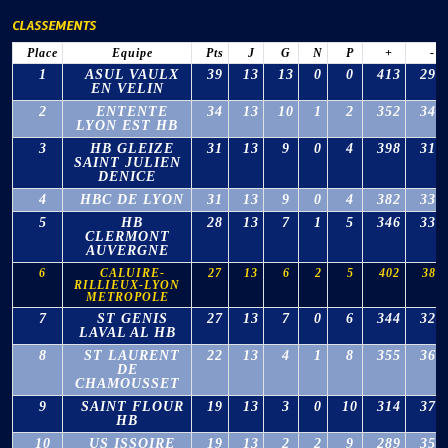
CLASSEMENTS
Place
Equipe
Pts
J
G
N
P
+
-
1
ASUL VAULX
39
13
13
0
0
413
294
EN VELIN
2
ENTENTE
34
13
10
1
2
352
342
LYON EST HB
3
HB GLEIZE
31
13
9
0
4
398
310
SAINT JULIEN
DENICE
4
HBC DE LYON
31
13
9
0
4
382
334
5
HB
28
13
7
1
5
346
333
CLERMONT
AUVERGNE
6
CALUIRE-
27
13
6
2
5
402
381
RILLIEUX-LYON
METROPOLE
7
ST GENIS
27
13
7
0
6
344
324
LAVAL AL HB
8
ST LAURENT
22
13
4
1
8
355
366
DE
CHAMOUSSET
9
SAINT FLOUR
19
13
3
0
10
314
376
HB
10
US ISSOIRE
19
13
2
2
9
289
354