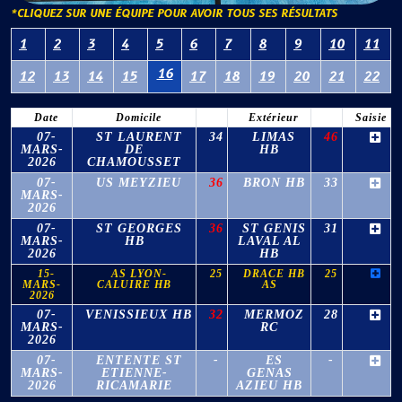
*CLIQUEZ SUR UNE ÉQUIPE POUR AVOIR TOUS SES RÉSULTATS
1
2
3
4
5
6
7
8
9
10
11
16
12
13
14
15
17
18
19
20
21
22
Date
Domicile
Extérieur
Saisie
07-
ST LAURENT
34
LIMAS
46
MARS-
DE
HB
2026
CHAMOUSSET
07-
US MEYZIEU
36
BRON HB
33
MARS-
2026
07-
ST GEORGES
36
ST GENIS
31
MARS-
HB
LAVAL AL
2026
HB
15-
AS LYON-
25
DRACE HB
25
MARS-
CALUIRE HB
AS
2026
07-
VENISSIEUX HB
32
MERMOZ
28
MARS-
RC
2026
07-
ENTENTE ST
-
ES
-
MARS-
ETIENNE-
GENAS
2026
RICAMARIE
AZIEU HB