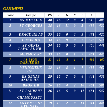
CLASSEMENTS
Place
Equipe
Pts
J
G
N
P
+
-
1
US MEYZIEU
40
16
12
0
4
515
485
2
ST GEORGES
38
16
11
0
5
488
422
HB
3
DRACE HB AS
35
16
8
3
5
471
427
4
LIMAS HB
34
16
9
0
7
528
510
5
ST GENIS
34
16
9
0
7
454
449
LAVAL AL HB
6
MERMOZ RC
33
16
8
1
7
481
445
7
AS LYON-
33
16
8
1
7
496
467
CALUIRE HB
8
VENISSIEUX
32
16
8
1
7
435
467
HB
9
ES GENAS
29
15
7
0
8
441
438
AZIEU HB
10
BRON HB
26
16
4
2
10
481
509
11
ST LAURENT
26
16
5
0
11
481
547
DE
CHAMOUSSET
12
ENTENTE ST
19
15
2
0
13
341
446
ETIENNE-