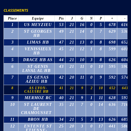
CLASSEMENTS
Place
Equipe
Pts
J
G
N
P
+
-
1
US MEYZIEU
53
21
16
0
5
678
616
2
ST GEORGES
49
21
14
0
7
629
536
HB
3
LIMAS HB
47
21
13
0
8
698
652
4
VENISSIEUX
45
21
12
1
8
599
601
HB
5
DRACE HB AS
44
21
10
3
8
626
604
6
ST GENIS
43
21
11
0
10
595
590
LAVAL AL HB
7
ES GENAS
42
20
11
0
9
592
574
AZIEU HB
8
AS LYON-
41
21
9
2
10
652
643
CALUIRE HB
9
MERMOZ RC
40
21
9
1
11
628
597
10
ST LAURENT
35
21
7
0
14
636
716
DE
CHAMOUSSET
11
BRON HB
34
21
5
3
13
626
685
12
ENTENTE ST
25
20
3
0
17
441
586
ETIENNE-