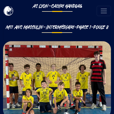
AS LYON-CALUIRE HANDBALL
M11 ANS MASCULIN-INTERMÉDIAIRE-PHASE 1-POULE B