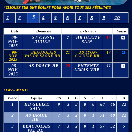
*CLIQUEZ SUR UNE ÉQUIPE POUR AVOIR TOUS SES RÉSULTATS
3
1
2
4
5
6
7
8
9
10
Date
Domicile
Extérieur
Saisie
08-
ST CYR-ST
7
HB GLEIZE
15
NOV-
DIDIER
SAIN
2025
08-
BEAUJOLAIS
21
AS LYON-
17
NOV-
VAL DE SAONE HB
CALUIRE HB
2025
08-
AS DRACE HB
25
ENTENTE
11
NOV-
LIMAS-VHB
2025
CLASSEMENTS
Place
Equipe
Pts
J
G
N
P
+
-
Δ
1
HB GLEIZE
9
3
3
0
0
68
46
22
SAIN
2
AS DRACE
7
3
2
0
1
71
49
22
HB
3
BEAUJOLAIS
7
3
2
0
1
57
52
5
VAL DE