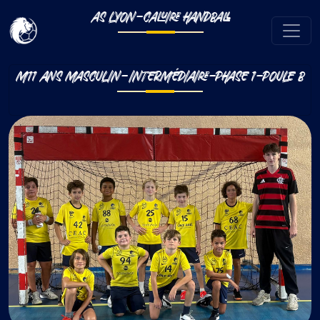
AS LYON-CALUIRE HANDBALL
M11 ANS MASCULIN-INTERMÉDIAIRE-PHASE 1-POULE B