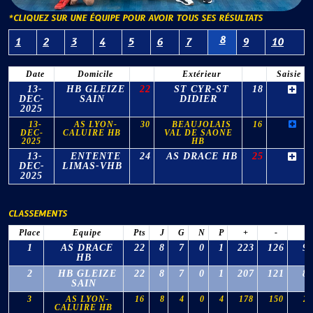
*CLIQUEZ SUR UNE ÉQUIPE POUR AVOIR TOUS SES RÉSULTATS
8
1
2
3
4
5
6
7
9
10
Date
Domicile
Extérieur
Saisie
13-
HB GLEIZE
22
ST CYR-ST
18
DEC-
SAIN
DIDIER
2025
13-
AS LYON-
30
BEAUJOLAIS
16
DEC-
CALUIRE HB
VAL DE SAONE
2025
HB
13-
ENTENTE
24
AS DRACE HB
25
DEC-
LIMAS-VHB
2025
CLASSEMENTS
Place
Equipe
Pts
J
G
N
P
+
-
Δ
1
AS DRACE
22
8
7
0
1
223
126
9
HB
2
HB GLEIZE
22
8
7
0
1
207
121
8
SAIN
3
AS LYON-
16
8
4
0
4
178
150
28
CALUIRE HB