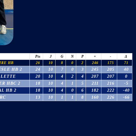
Pts
J
G
N
P
+
-
Δ
IRE HB
26
10
8
0
2
246
175
71
ESLE HB 2
24
10
7
0
3
245
205
40
LLETTE
20
10
4
2
4
207
207
0
ER HBC 2
18
10
4
1
5
211
216
-5
AL HB 2
18
10
4
0
6
182
222
-40
RC
13
10
1
1
8
160
226
-66