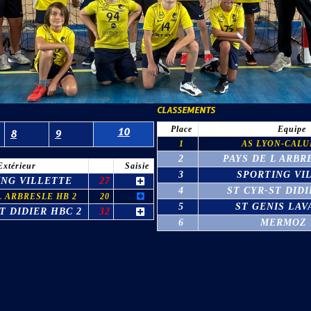
CLASSEMENTS
Place
Equipe
10
8
9
1
AS LYON-CALU
2
PAYS DE L ARBR
Extérieur
Saisie
3
SPORTING VI
ING VILLETTE
27
4
ST CYR-ST DIDI
L ARBRESLE HB 2
20
5
ST GENIS LAV
T DIDIER HBC 2
32
6
MERMOZ 