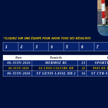
*CLIQUEZ SUR UNE ÉQUIPE POUR AVOIR TOUS SES RÉSULTATS
1
2
3
4
5
6
7
Date
Domicile
06-JUIN-2026
MERMOZ RC
23
SPORT
06-JUIN-2026
AS LYON-CALUIRE HB
24
PAYS DE 
06-JUIN-2026
ST GENIS LAVAL HB 2
16
ST CYR-S