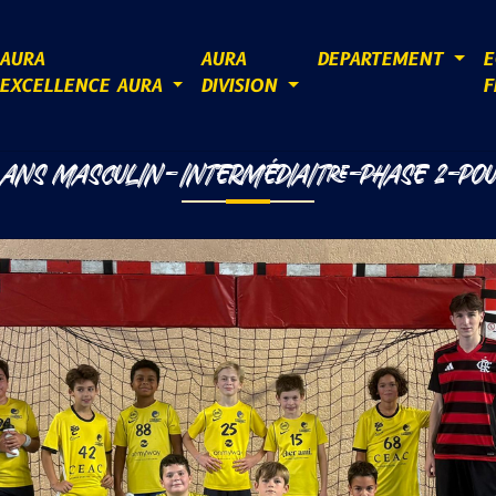
AURA
AURA
DEPARTEMENT
E
EXCELLENCE AURA
DIVISION
F
 ANS MASCULIN-INTERMÉDIAITRE-PHASE 2-POU