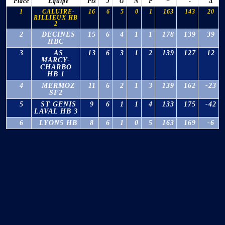
Place
Equipe
Pts
J
G
N
P
+
-
Δ
1
CALUIRE-
16
6
5
0
1
163
143
20
RILLIEUX HB
2
2
DECINES
15
6
4
1
1
178
139
39
HBC
3
AS
13
6
3
1
2
139
127
12
MARCY-
CHARBO
HB 1
4
MERMOZ
11
6
2
1
3
139
162
-23
SF2
5
ST GENIS
9
6
1
1
4
133
175
-42
LAVAL HB 3
6
LYON5 HB
8
6
1
0
5
163
169
-6