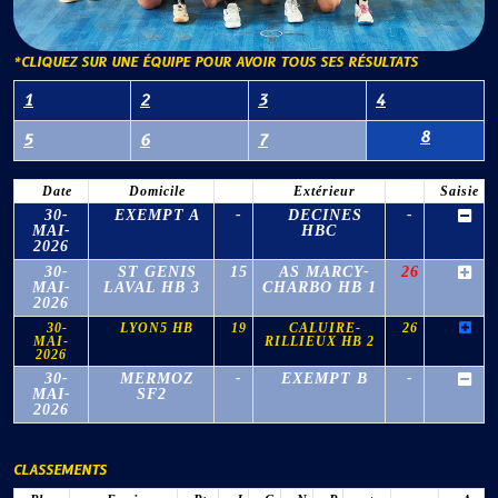
*CLIQUEZ SUR UNE ÉQUIPE POUR AVOIR TOUS SES RÉSULTATS
1
2
3
4
8
5
6
7
Date
Domicile
Extérieur
Saisie
30-
EXEMPT A
-
DECINES
-
MAI-
HBC
2026
30-
ST GENIS
15
AS MARCY-
26
MAI-
LAVAL HB 3
CHARBO HB 1
2026
30-
LYON5 HB
19
CALUIRE-
26
MAI-
RILLIEUX HB 2
2026
30-
MERMOZ
-
EXEMPT B
-
MAI-
SF2
2026
CLASSEMENTS