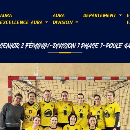
AURA
AURA
DEPARTEMENT
E
EXCELLENCE AURA
DIVISION
F
SENIOR 2 FÉMININ-DIVISION 1 PHASE 1-POULE 4