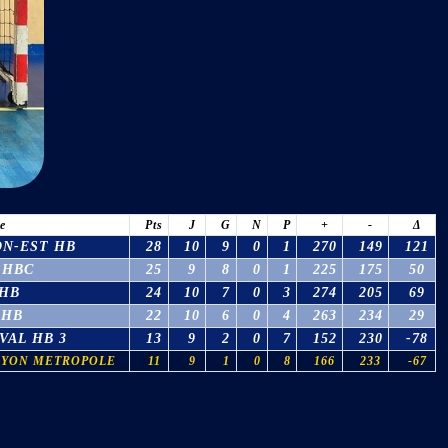
e
Pts
J
G
N
P
+
-
Δ
N-EST HB
28
10
9
0
1
270
149
121
 HBC
25
9
8
0
1
225
175
50
 HB
24
10
7
0
3
274
205
69
 HB
22
10
6
0
4
263
234
29
VAL HB 3
13
9
2
0
7
152
230
-78
LYON METROPOLE
11
9
1
0
8
166
233
-67