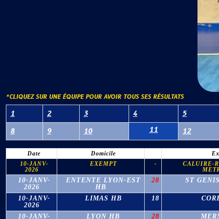
*CLIQUEZ SUR UNE ÉQUIPE POUR AVOIR TOUS SES RÉSULTATS
1
2
3
4
5
11
8
9
10
12
Date
Domicile
Ex
10-JANV-
EXEMPT
-
CALUIRE-
2026
MET
10-JANV-
ENTENTE LYON-EST
28
ST GENIS
2026
HB
10-JANV-
LIMAS HB
18
COR
2026
10-JANV-
LYON HB
28
MER