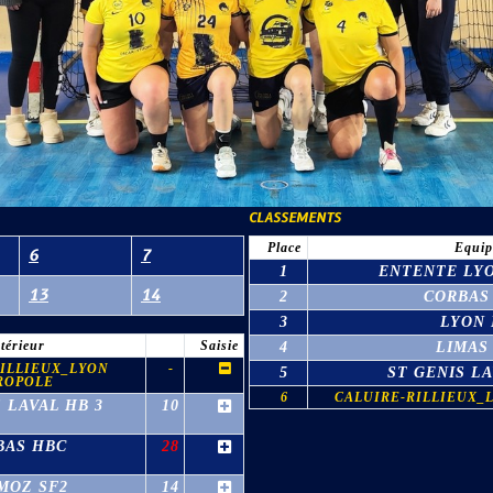
CLASSEMENTS
Place
Equip
6
7
1
ENTENTE LYO
13
14
2
CORBAS
3
LYON
térieur
Saisie
4
LIMAS
RILLIEUX_LYON
-
5
ST GENIS LA
ROPOLE
6
CALUIRE-RILLIEUX_
 LAVAL HB 3
10
BAS HBC
28
MOZ SF2
14