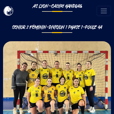
AS LYON-CALUIRE HANDBALL
SENIOR 2 FÉMININ-DIVISION 1 PHASE 1-POULE 4A