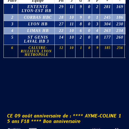
Place
Equipe
Pts
J
G
N
P
+
-
1
ENTENTE
29
11
9
0
2
281
169
LYON-EST HB
2
CORBAS HBC
28
10
9
0
1
245
186
3
LYON HB
27
11
8
0
3
304
230
4
LIMAS HB
22
10
6
0
4
263
234
5
ST GENIS
14
10
2
0
8
177
260
LAVAL HB 3
6
CALUIRE-
12
10
1
0
9
185
256
RILLIEUX_LYON
METROPOLE
C
E
0
9
a
o
û
t
a
n
n
i
v
e
r
s
a
i
r
e
d
e
:
*
*
*
*
A
Y
M
E
-
C
O
L
I
N
E
1
5
a
n
s
F
1
8
*
*
*
*
B
o
n
a
n
n
i
v
e
r
s
a
i
r
e