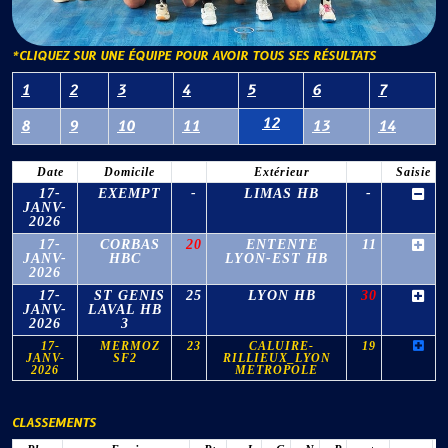
*CLIQUEZ SUR UNE ÉQUIPE POUR AVOIR TOUS SES RÉSULTATS
1
2
3
4
5
6
7
12
8
9
10
11
13
14
Date
Domicile
Extérieur
Saisie
17-
EXEMPT
-
LIMAS HB
-
JANV-
2026
17-
CORBAS
20
ENTENTE
11
JANV-
HBC
LYON-EST HB
2026
17-
ST GENIS
25
LYON HB
30
JANV-
LAVAL HB
2026
3
17-
MERMOZ
23
CALUIRE-
19
JANV-
SF2
RILLIEUX_LYON
2026
METROPOLE
CLASSEMENTS