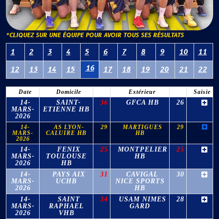
*CLIQUEZ SUR UNE ÉQUIPE POUR AVOIR TOUS SES RÉSULTATS
1
2
3
4
5
6
7
8
9
10
11
16
12
13
14
15
17
18
19
20
21
22
Date
Domicile
Extérieur
Saisie
14-
SAINT-
36
GFCA HB
26
MARS-
ETIENNE HB
2026
14-
AS LYON-
29
MARTIGUES
29
MARS-
CALUIRE HB
HB
2026
14-
FENIX
25
MONTPELIER
25
MARS-
TOULOUSE
HB
2026
HB
14-
PAYS AIX
31
CAVIGAL
30
MARS-
UCHB
NICE SPORTS
2026
HB
14-
SAINT
34
USAM NIMES
28
MARS-
RAPHAEL
GARD
2026
VHB