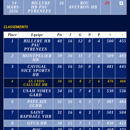
14-
BILLERE
26
ROC
29
MARS-
HB PAU
AVEYRON HB
2026
PYRENEES
CLASSEMENTS
Place
Equipe
Pts
J
G
N
P
+
-
1
BILLERE HB
40
16
12
0
4
500
455
PAU
PYRENEES
2
MONTPELIER
39
16
11
1
4
509
483
HB
3
CAVIGAL
36
16
10
0
6
481
445
NICE SPORTS
HB
4
AS LYON-
34
16
8
2
6
476
466
CALUIRE HB
5
USAM NIMES
34
16
7
4
5
530
536
GARD
6
PAYS AIX
31
16
6
3
7
487
484
UCHB
7
SAINT
31
16
6
3
7
501
504
RAPHAEL VHB
8
GFCA HB
30
15
7
1
7
430
422
9
ROC
30
16
6
2
8
468
471