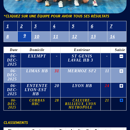
*CLIQUEZ SUR UNE ÉQUIPE POUR AVOIR TOUS SES RÉSULTATS
1
2
3
4
5
6
7
9
8
10
11
12
13
14
Date
Domicile
Extérieur
Saisie
06-
EXEMPT
-
ST GENIS
-
DEC-
LAVAL HB 3
2025
06-
LIMAS HB
31
MERMOZ SF2
11
DEC-
2025
06-
ENTENTE
20
LYON HB
24
DEC-
LYON-EST
2025
HB
06-
CORBAS
28
CALUIRE-
21
DEC-
HBC
RILLIEUX_LYON
2025
METROPOLE
CLASSEMENTS