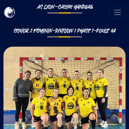
AS LYON-CALUIRE HANDBALL
SENIOR 2 FÉMININ-DIVISION 1 PHASE 1-POULE 4A