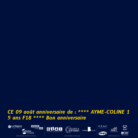
C
E
0
9
a
o
û
t
a
n
n
i
v
e
r
s
a
i
r
e
d
e
:
*
*
*
*
A
Y
M
E
-
C
O
L
I
N
E
1
a
i
r
5
a
n
s
F
1
8
*
*
*
*
B
o
n
a
n
n
i
v
e
r
s
e