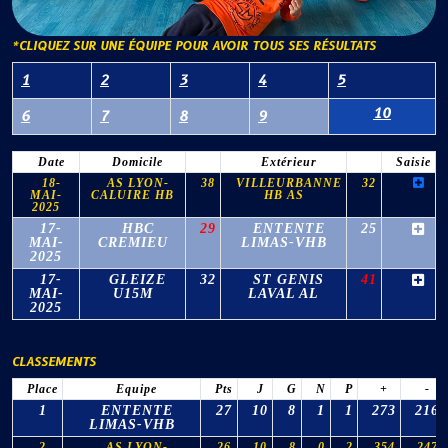
*CLIQUEZ SUR UNE ÉQUIPE POUR AVOIR TOUS SES RÉSULTATS
1
2
3
4
5
10
6
7
8
9
Date
Domicile
Extérieur
Saisie
18-
AS LYON-
38
VILLEURBANNE
32
MAI-
CALUIRE HB
HB AS
2025
17-
HBC
29
ENTENTE
25
MAI-
CREMIEU
LIMAS-VHB
2025
17-
GLEIZE
32
ST GENIS
41
MAI-
U15M
LAVAL AL
2025
CLASSEMENTS
Place
Equipe
Pts
J
G
N
P
+
-
1
ENTENTE
27
10
8
1
1
273
216
LIMAS-VHB
2
AS LYON-
26
10
8
0
2
354
247