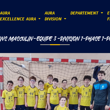
AURA
AURA
DEPARTEMENT
E
EXCELLENCE AURA
DIVISION
F
NS MASCULIN-EQUIPE 3 -DIVISION 1-PHASE 1-P