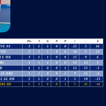
Pts
J
G
N
P
+
-
Δ
NE AS
3
1
1
0
0
21
5
16
YON
3
1
1
0
0
18
5
13
LE HB
3
1
1
0
0
15
9
6
RC
3
1
1
0
0
15
12
3
B
1
1
0
0
1
12
15
-3
LIN HBC
1
1
0
0
1
9
15
-6
L AL HB
1
1
0
0
1
5
18
-13
IRE HB
1
1
0
0
1
5
21
-16