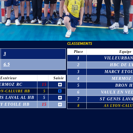
CLASSEMENTS
Place
Equipe
3
1
VILLEURBAN
6.5
2
HBC DE L
3
MARCY ETOI
Extérieur
Saisie
4
MERMOZ 
ERMOZ RC
15
5
BRON H
ON-CALUIRE HB
5
6
VAULX EN VE
IS LAVAL AL HB
5
7
ST GENIS LAVA
Y ETOILE HB
15
8
AS LYON-CALU