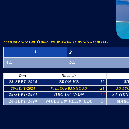
*CLIQUEZ SUR UNE ÉQUIPE POUR AVOIR TOUS SES RÉSULTATS
1
2
4.5
5.5
Date
Domicile
28-SEPT-2024
BRON HB
12
M
29-SEPT-2024
VILLEURBANNE AS
21
AS LY
28-SEPT-2024
HBC DE LYON
18
ST GEN
28-SEPT-2024
VAULX EN VELIN HBC
9
MARC