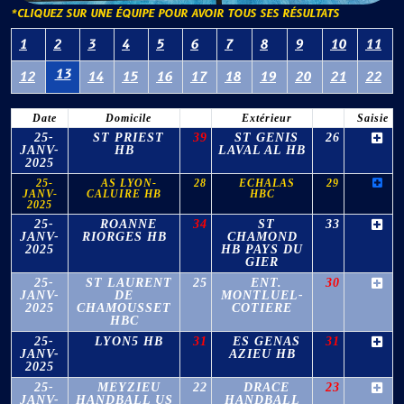
*CLIQUEZ SUR UNE ÉQUIPE POUR AVOIR TOUS SES RÉSULTATS
1
2
3
4
5
6
7
8
9
10
11
13
12
14
15
16
17
18
19
20
21
22
Date
Domicile
Extérieur
Saisie
25-
ST PRIEST
39
ST GENIS
26
JANV-
HB
LAVAL AL HB
2025
25-
AS LYON-
28
ECHALAS
29
JANV-
CALUIRE HB
HBC
2025
25-
ROANNE
34
ST
33
JANV-
RIORGES HB
CHAMOND
2025
HB PAYS DU
GIER
25-
ST LAURENT
25
ENT.
30
JANV-
DE
MONTLUEL-
2025
CHAMOUSSET
COTIERE
HBC
25-
LYON5 HB
31
ES GENAS
31
JANV-
AZIEU HB
2025
25-
MEYZIEU
22
DRACE
23
JANV-
HANDBALL US
HANDBALL