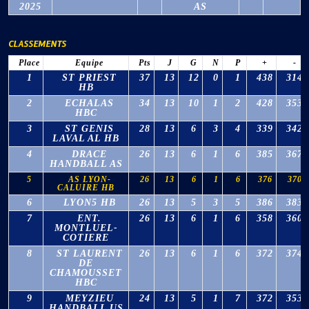
2025
AS
CLASSEMENTS
Place
Equipe
Pts
J
G
N
P
+
-
1
ST PRIEST
37
13
12
0
1
438
314
HB
2
ECHALAS
34
13
10
1
2
428
353
HBC
3
ST GENIS
28
13
6
3
4
339
342
LAVAL AL HB
4
DRACE
26
13
6
1
6
385
367
HANDBALL AS
5
AS LYON-
26
13
6
1
6
376
370
CALUIRE HB
6
LYON5 HB
26
13
5
3
5
386
383
7
ENT.
26
13
6
1
6
358
360
MONTLUEL-
COTIERE
8
ST LAURENT
26
13
6
1
6
372
374
DE
CHAMOUSSET
HBC
9
MEYZIEU
24
13
5
1
7
372
353
HANDBALL US