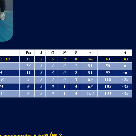
Pts
J
G
N
P
+
-
Δ
RE HB
15
5
5
0
0
166
63
103
13
5
4
0
1
91
85
6
A
11
5
3
0
2
91
97
-6
HB
9
5
2
0
3
89
118
-29
3M
6
5
0
1
4
68
103
-35
BC
6
5
0
1
4
102
141
-39