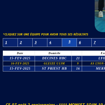
*CLIQUEZ SUR UNE ÉQUIPE POUR AVOIR TOUS SES RÉSULTATS
5
1
2
3
4
6
7
Date
Domicile
Ex
15-FEV-2025
DECINES HBC
21
LY
16-FEV-2025
GLEIZE U13M
9
AS LYON
15-FEV-2025
ST PRIEST HB
16
MER