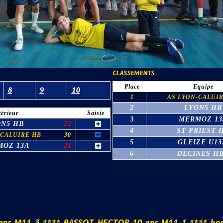
CLASSEMENTS
Place
Equipe
8
9
10
1
AS LYON-CALUI
2
LYON5 HB
térieur
Saisie
3
MERMOZ 13
ON5 HB
22
4
ST PRIEST 
-CALUIRE HB
30
5
GLEIZE U1
MOZ 13A
21
6
DECINES H