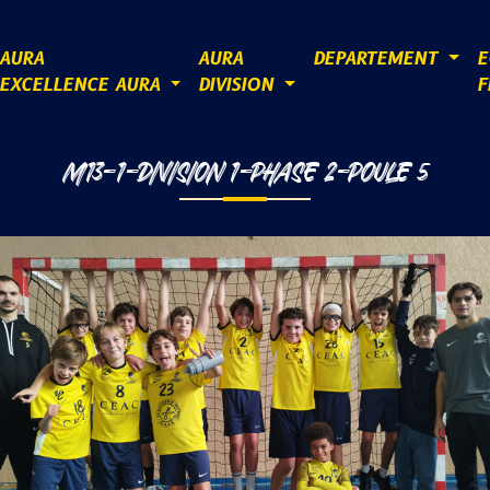
AURA
AURA
DEPARTEMENT
E
EXCELLENCE AURA
DIVISION
F
M13-1-DIVISION 1-PHASE 2-POULE 5