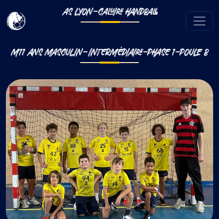
AS LYON-CALUIRE HANDBALL
M11 ANS MASCULIN-INTERMÉDIAIRE-PHASE 1-POULE B